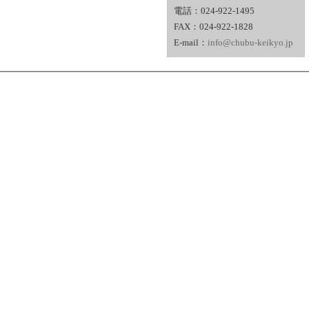
電話：024-922-1495
FAX：024-922-1828
E-mail：
info@chubu-keikyo.jp