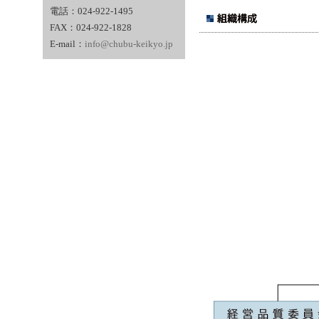
電話：024-922-1495
FAX：024-922-1828
E-mail：
info@chubu-keikyo.jp