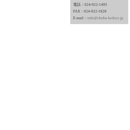
電話：024-922-1495
FAX：024-922-1828
E-mail：
info@chubu-keikyo.jp